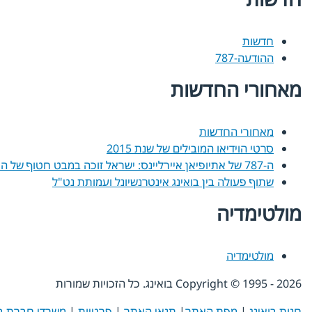
חדשות
ההודעה-787
מאחורי החדשות
מאחורי החדשות
סרטי הוידיאו המובילים של שנת 2015
ה-787 של אתיופיאן איירליינס: ישראל זוכה במבט חטוף של החלום
שתוף פעולה בין בואינג אינטרנשיונל ועמותת נט"ל
מולטימדיה
מולטימדיה
2026
Copyright © 1995 -
בואינג. כל הזכויות שמורות
חנות בואינג
|
מפת האתר
|
תנאי האתר
|
פרטיות
|
משרדי חברת בו