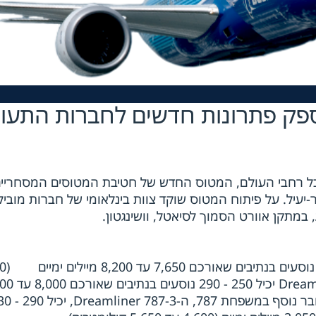
ינג 787 Dreamliner יספק פתרונות חדשים לחברות הת
ל רחבי העולם, המטוס החדש של חטיבת המטוסים המסחריי
א ה-Boeing 787 Dreamliner הסופר-יעיל. על פיתוח המטוס שוקד צוות בינלאומי של חברות מובי
מתקן אוורט הסמוך לסיאטל, וושינגטון.
ה-787-8 eamliner
עד 15,200 קילומטרים), בעוד שה-787-9 mliner
מיילים ימיים (14,800 עד 15,750 קילומטרים). חבר נוסף ב