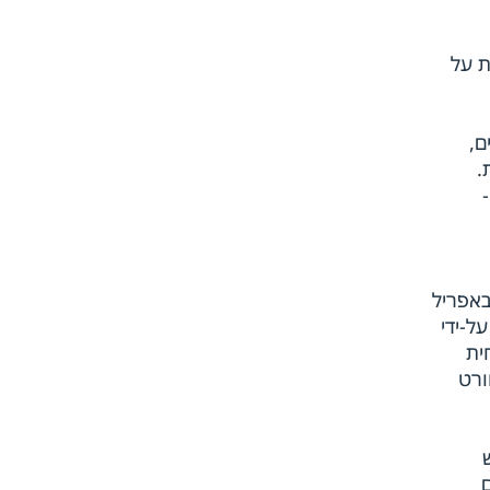
גית על
ם,
.
ה אחת, אנו מונעים את הצורך ב-1,500 יריעות אלומיניום וב-40,000 -
וכנית התבצעה באפריל
 הועברו הזמנות על-ידי
נוכחית
של תוכנית 787 נפתח באוורט
ם