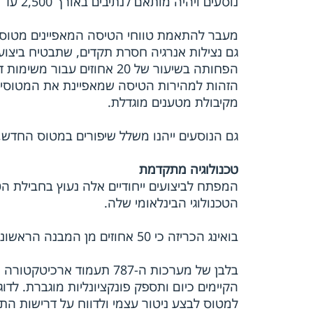
נוסעים ויהיה מותאם לנתיבים באורך 2,500 עד 3,050 מיילים ימיים (4,600 עד 5,650 קילומטרים).
גם נצילות אנרגיה חסרת תקדים, שתבטיח ביצוע
הפחותה בשיעור של 20 אחוזים
מקיבולת מטענים מוגדלת.
גם הנוסעים ייהנו משלל שיפורים במטוס החדש, 
טכנולוגיה מתקדמת
המפתח לביצועים ייחודיים אלה נעוץ בחבילת הט
הטכנולוגי הבינלאומי שלה.
בואינג הכריזה כי 50 אחוזים מן המבנה הראשוני -- כולל הגוף והכנפיים של ה-787 - יהיו עשויים מחומרים מרוכבים.
בלבן של מערכות ה-787 תעמ
הקיימים כיום ותספק פונקציונליות מוגברת. לדו
למטוס לבצע ניטור עצמי ולדווח על דרישות 