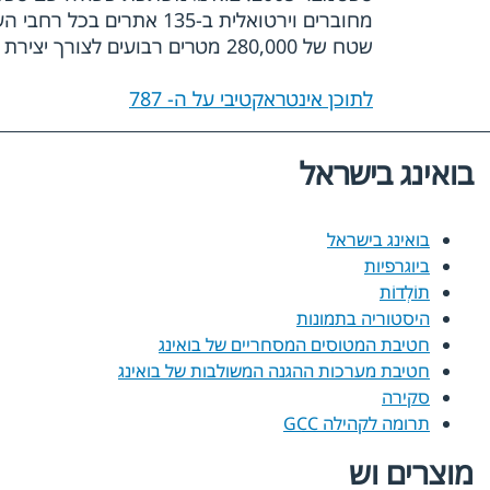
מחוברים וירטואלית ב-135
שטח של 280,000 מטרים רבועים לצורך יצירת המבנים המרכזיים וקידום פיתוחו של המטוס החדש.
לתוכן אינטראקטיבי על ה- 787
בואינג בישראל
בואינג בישראל
ביוגרפיות
תוֹלְדוֹת
היסטוריה בתמונות
חטיבת המטוסים המסחריים של בואינג
חטיבת מערכות ההגנה המשולבות של בואינג
סקירה
תרומה לקהילה GCC
מוצרים וש