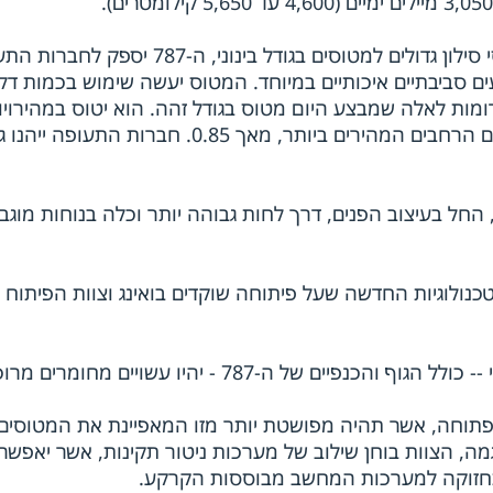
מעבר להתאמת טווחי הטיסה המאפיינים מטוסי סילון גדולים למטוסים בגודל בינוני, ה-787
ים סביבתיים איכותיים במיוחד. המטוס יעשה שימוש בכמות דל
 עבור משימות דומות לאלה שמבצע היום מטוס בגודל זהה. הוא יטוס במהירוי
הזהות למהירות הטיסה שמאפיינת את המטוסים הרחבים המהירים ביותר, מאך 0.85. חברות התעופה יי
החל בעיצוב הפנים, דרך לחות גבוהה יותר וכלה בנוחות מוגב
כנולוגיות החדשה שעל פיתוחה שוקדים בואינג וצוות הפיתוח
וד ארכיטקטורה פתוחה, אשר תהיה מפושטת יותר מזו המאפיינת את המטוסים
גמה, הצוות בוחן שילוב של מערכות ניטור תקינות, אשר יאפשרו
התחזוקה למערכות המחשב מבוססות הקרקע.