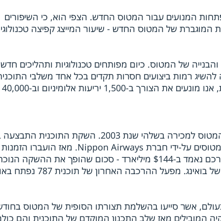
פתחות המנועים עבור המטוס החדש. הצפי הוא, כי השיפורים
ם יתרמו עד 8 אחוזים לנצילות המוגברת של המטוס החדש - שיעור המייצג קפיצה טכנולו
ון והבנייה של המטוס. כיום מפותחים טכנולוגיות ותהליכים חדשי
 להשיג רמות ביצועים חסרות תקדים בכל אחד משלבי התוכנית
לדוגמה, באמצעות ייצור גוף הבנוי כמקש
מועצת המנהלים של בואינג אישרה להציע את המטוס למכירה בשלהי שנת 2003. השקת הת
2004, עת נרשמה הזמנה עבור מספר שיא של מטוסים על-ידי חברת Nippon Airways. מאז
56 לקוחות משש יבשות, עבור 865 מטוסים שערכם נאמד ב-$144 מיליארד - סכום שהופך את ההשקה ה
למוצלחת ביותר בתולדות המטוסים המסחריים של בואינג. מפעל ההרכבה האחרון 
 המובילים בעולם, אשר סייעו בהשלמת תצורתו הסופית של המטוס בחודש
 עם ספקיה המובילים מאז שלב התכנון המוקדם של התוכנית והם כול