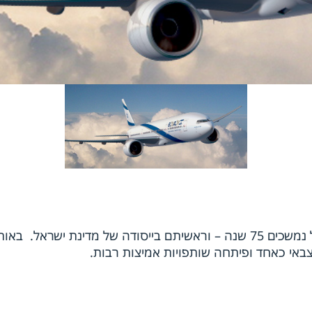
קשרי הגומלין בין חברת בואינג לבין מדינת ישראל נמשכים 75 שנה – וראשיתם ביי
באי כאחד ופיתחה שותפויות אמיצות רבות.