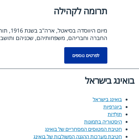
תרומה לקהילה
מיום ה
החברה וחבריהם, משפחותיהם, שכניהם ותושבי האזור. יחידת GCC (Global Corporate Citizenship) שבחברת 
לפרטים נוספים
בואינג בישראל
בואינג בישראל
ביוגרפיות
תוֹלְדוֹת
היסטוריה בתמונות
חטיבת המטוסים המסחריים של בואינג
חטיבת מערכות ההגנה המשולבות של בואינג