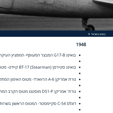
בואינג בישראל
1948
בואינג G17-B המבצר המעופף- המפציץ העיקרי של חיל האוויר הישראלי במלחמת העצמאות
בואינג סטירמן BT-17 (Stearman) קיידט- מטוס האימון הראשוני בבית הספר לטיסה
נורת אמריקן 6-A הרווארד- מטוס האימון המתקדם בבית הספר לטיסה
נורת' אמריקן D51-P מוסטנג מטוס הקרב המתקדם במלחמת העצמאות. היה בשרות עד 1961
דוגלס 54-C סקיימסטר- המטוס הראשון בשרות אל על- הטיס את נשיא המדינה חיים ויצמן משוויץ לישראל