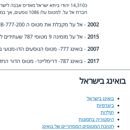
חברת אל על. למטוס עלו 1086 נוסעים, אך במהלך הטיסה נולדו שני תינוקות.
2002
- אל על מקבלת את מטוס ה B-777-200
2015
- אל על מזמינה 9 מטוסי 787 שעתידים להגיע לישראל בין 2013-2015
2007
- בואינג 777- מטוס הנוסעים הדו-מנועי בעל הטווח הארוך בעולם בשרות אל על
2017
- בואינג 787- דרימליינר- מטוס הדור החדש במטוסי נוסעים- בקרוב בשרות חברת אל על
בואינג בישראל
בואינג בישראל
ביוגרפיות
תוֹלְדוֹת
היסטוריה בתמונות
חטיבת המטוסים המסחריים של בואינג