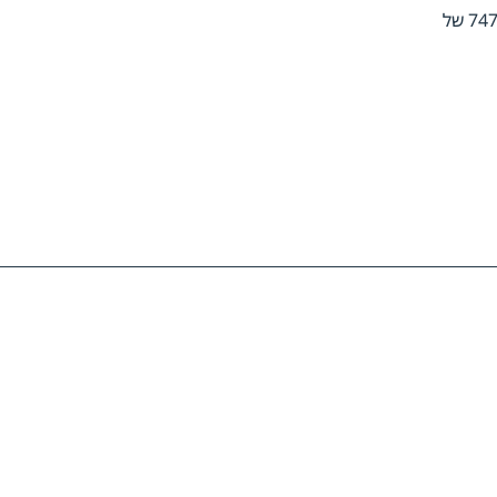
כ14,310 יהודי ביתא ישראל מאדיס אבבה לישראל. במבצע נקבע שיא עולמי לאחר ש-1088 איש הוטסו במטוס בואינג 747 של