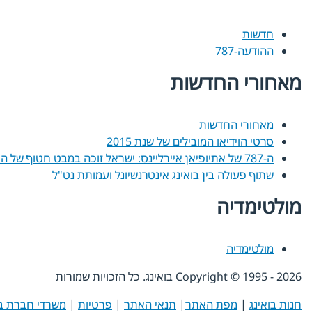
חדשות
ההודעה-787
מאחורי החדשות
מאחורי החדשות
סרטי הוידיאו המובילים של שנת 2015
ה-787 של אתיופיאן איירליינס: ישראל זוכה במבט חטוף של החלום
שתוף פעולה בין בואינג אינטרנשיונל ועמותת נט"ל
מולטימדיה
מולטימדיה
2026
Copyright © 1995 -
בואינג. כל הזכויות שמורות
חנות בואינג
|
מפת האתר
|
תנאי האתר
|
פרטיות
|
משרדי חברת בו