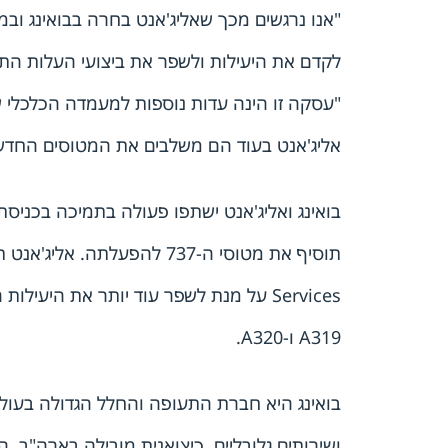
"אנו נרגשים מכך שאליג'אנט בחרה בבואינג ובמטוסי ה-737 MAX מתוך מטרה לייצב את עצמם לקראת
לקדם את היעילות ולשפר את ביצועי העלות הת
"עסקה זו הינה עדות נוספות למעמדה הכלכלי של משפחת מטוסי ה-737 MAX בשוק 
אליג'אנט בעוד הם משלבים את המטוסים החדש
בואינג ואליג'אנט ישתפו פעולה בתמיכה בכנ
תוסיף את מטוסי ה-737 להפעלתה. אליג'אנט תשתמש גם בחבילה של כלים דיגיטליים מטעם Boeing Global
Services על מנת לשפר עוד יותר את היעילות התפעולית. כיום חברת אליג'אנט מפעילה צי של 108 מטוסי איירבוס
A319 ו-A320.
בואינג היא חברת התעופה והחלל הגדולה בעול
ושירותים גלובליים. כיצואנית מובילה בארה"ב, 