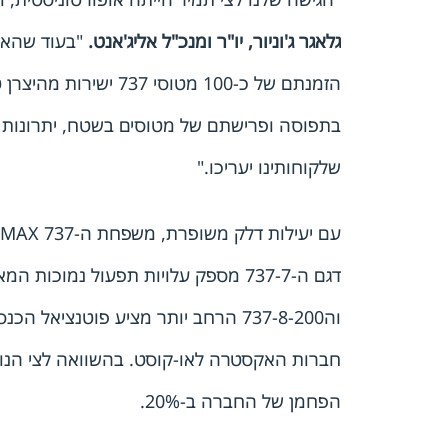
גלאגר ג'וניור, יו"ר ומנכ"ל אליג'אנט.
"בעוד שהאס
הזמנתם של כ-100 מטוסי 737 ישירות מהיצרן טומנת בתוכה יתרונות רבים לעתיד, כולל גמישות במקרה של צמיחה
בתפוסה ופרישתם של מטוסים בשטח, יתרונות סב
שלקוחותינו יעריכו."
עם יעילות דלק משופרת, משפחת ה-737 MAX מאפשרת לחברות תעופה לייעל את הצי שלהן במגוון רחב של משימות.
דגם ה-737-7 מספק עלויות תפעול נמוכות המאפשרות לספקים לפתוח קווים חדשים בסיכון כלכלי נמוך יותר,
וה737-8-200 הרחב יותר מציע פוטנציאל הכנסה נוסף ומשמש כגודל מתאים במקרים של התרחבות שוק המאפיינת את
חברות האקסטרה לאו-קוסט. בהשוואה לצי הנוכחי של אליג'אנט דגמי ה-737 
הפחמן של החברה ב-20%.