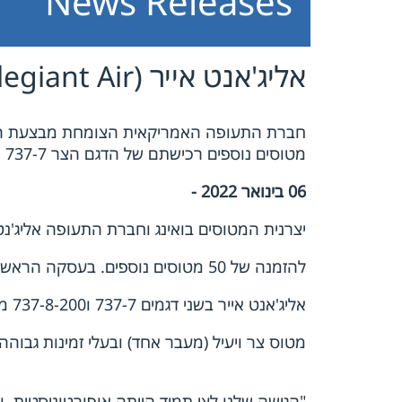
News Releases
אליג'אנט אייר (Allegiant Air) רוכשת כ-100 מטוסי בואינג MAX737
מטוסים נוספים רכישתם של הדגם הצר 737-7 והדגם הרחב 737-8-200 צפויה להקטין את צריכת הדלק של החברה ב-20%
06 בינואר 2022 -
יצרנית המטוסים בואינג וחברת התעופה אליג'נט אייר הכריזו היום על
להזמנה של 50 מטוסים נוספים. בעסקה הראשונה של חברת בואינג עם חברת תעופה אקסטרה לאו-קוסט, בחרה
אליג'אנט אייר בשני דגמים 737-7 ו737-8-200 ממשפחת ה-737 MAX, המספקים את המחיר המשתלם ביותר עבור
מטוס צר ויעיל (מעבר אחד) ובעלי זמינות גבוהה.
"הגישה שלנו לצי תמיד הייתה אופורטוניסטית, 